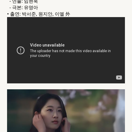
- 연출: 임현욱
- 극본: 유영아
• 출연: 박서준, 원지안, 이엘 外